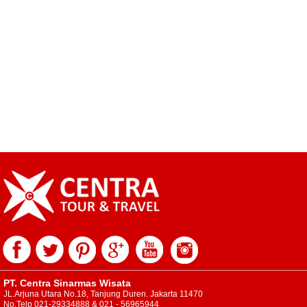
PT. Centra Sinarmas Wisata
JL.Arjuna Utara No.18, Tanjung Duren. Jakarta 11470
No.Telp 021-29334888 & 021 - 56965944