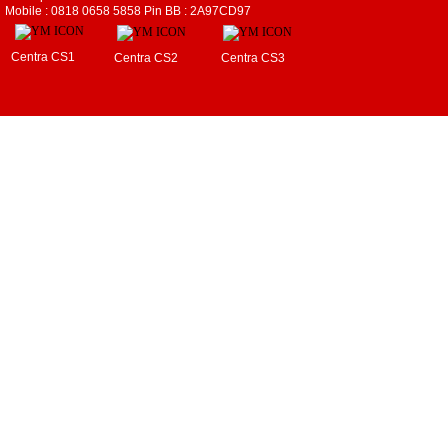
Mobile : 0818 0658 5858 Pin BB : 2A97CD97
Centra CS1
Centra CS2
Centra CS3